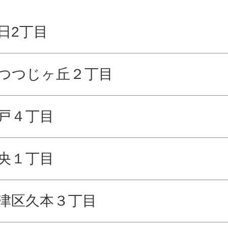
日2丁目
つつじヶ丘２丁目
戸４丁目
央１丁目
津区久本３丁目