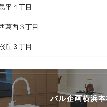
島平４丁目
西葛西３丁目
桜丘３丁目
パル企画横浜本