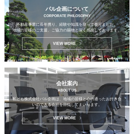
パル企画について
CORPORATE PHILOSOPHY
不動産事業に長年携り、経験や知識を培って参りました。
地域の皆様のご支援、ご協力の賜物と深く感謝しております。
VIEW MORE
会社案内
ABOUT US
私ども株式会社パル企画は、地域の皆様と
心の通ったお付き合
いのできる会社を目指してまいります。
VIEW MORE