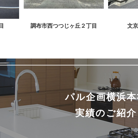
目
調布市西つつじヶ丘２丁目
文京
パル企画横浜本
実績のご紹介